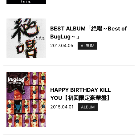
BEST ALBUM「絶唱～Best of
BugLug～」
2017.04.05
ALBUM
HAPPY BIRTHDAY KILL
YOU【初回限定豪華盤】
2015.04.01
ALBUM