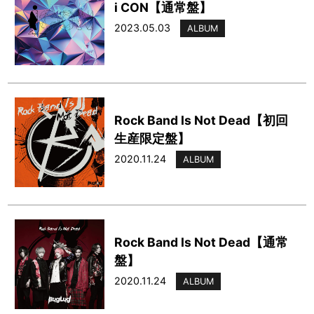
i CON【通常盤】
2023.05.03
ALBUM
Rock Band Is Not Dead【初回
生産限定盤】
2020.11.24
ALBUM
Rock Band Is Not Dead【通常
盤】
2020.11.24
ALBUM