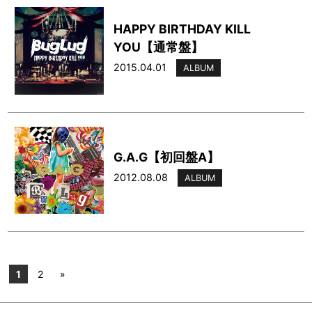
HAPPY BIRTHDAY KILL
YOU【通常盤】
2015.04.01
ALBUM
G.A.G【初回盤A】
2012.08.08
ALBUM
1
2
»