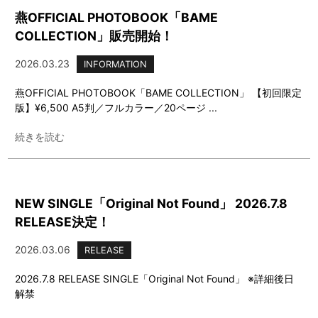
燕OFFICIAL PHOTOBOOK「BAME
COLLECTION」販売開始！
2026.03.23
INFORMATION
燕OFFICIAL PHOTOBOOK「BAME COLLECTION」 【初回限定
版】¥6,500 A5判／フルカラー／20ページ ...
続きを読む
NEW SINGLE「Original Not Found」 2026.7.8
RELEASE決定！
2026.03.06
RELEASE
2026.7.8 RELEASE SINGLE「Original Not Found」 ※詳細後日
解禁