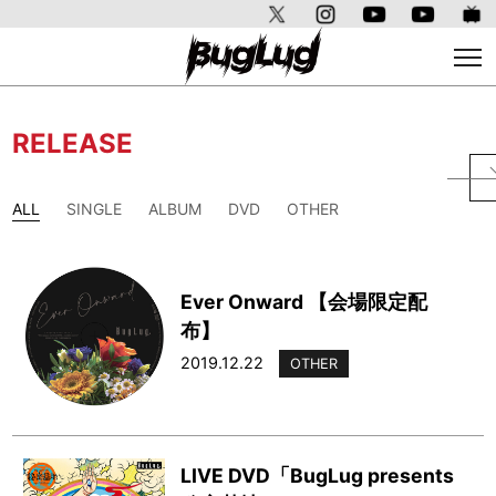
RELEASE
ALL
SINGLE
ALBUM
DVD
OTHER
Ever Onward 【会場限定配
布】
2019.12.22
OTHER
LIVE DVD「BugLug presents