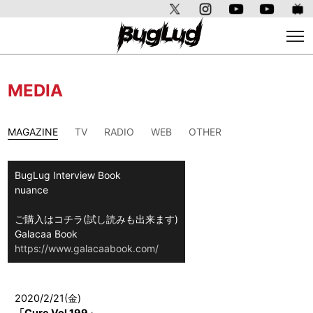
MEDIA
MAGAZINE
TV
RADIO
WEB
OTHER
BugLug Interview Book
nuance
ご購入はコチラ(試し読みも出来ます)
Galacaa Book
https://www.galacaabook.com/
2020/2/21(金)
「Cure Vol.199」