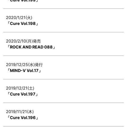
2020/1/21(火)
「Cure Vol.198」
2020/2/10(月)発売
「ROCK AND READ 088」
2019/12/25(水)発行
「MIND-V Vol.17」
2019/12/21(土)
「Cure Vol.197」
2019/11/21(木)
「Cure Vol.196」