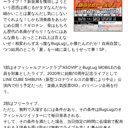
ーライブ！？新規層を獲得しようと
いう思惑は感じるがタダなんだから
細かいことは夏なんだし気にしない
でくれよな！しかも演奏曲をあらか
じめ公開！？ギロチン、骨はもちろ
ん歴代の名曲がずらり！なかにはあ
んな曲も…おっとこれ以上は言えな
いぜ！相変わらず太っ腹なBugLugしか勝たんのだが！自画自賛し
つつ結局のところ「夏」を一緒に楽しもうぜって事！SP」
1部はオフィシャルファンクラブ“ASOVIP”とBugLug MOBILEの会
員を対象としたライブ。2020年に始動10周年記念ライブとして
LINE CUBE SHIBUYA（新型コロナウイルスの影響により中止）公
演内で行う予定だった「楽曲人気投票GIG」のリベンジ企画を行
う。
2部はフリーライブ。
ただし、無料で入場するには条件があり、その条件はBugLugのオ
フィシャルツイッターにて毎日発表される。
そして、その条件を満たした場合、当日指定の時間に会場前で配布
される入場券を受け取れば無料でライブを楽しむ事が出来る。