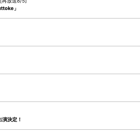
[再放送8/5]
ttoke」
ブ出演決定！