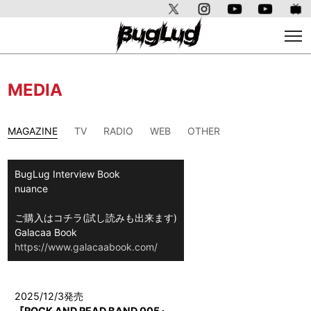
MEDIA
MAGAZINE
TV
RADIO
WEB
OTHER
BugLug Interview Book
nuance
ご購入はコチラ(試し読みも出来ます)
Galacaa Book
https://www.galacaabook.com/
2025/12/3発売
『ROCK AND READ BAND 005』