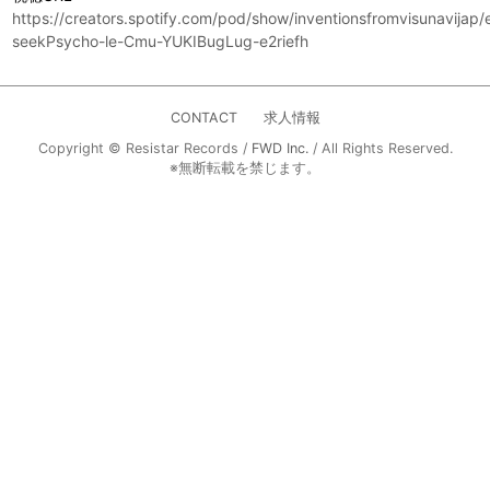
https://creators.spotify.com/pod/show/inventionsfromvisunavijap
seekPsycho-le-Cmu-YUKIBugLug-e2riefh
CONTACT
求人情報
Copyright © Resistar Records /
FWD Inc.
/ All Rights Reserved.
※無断転載を禁じます。