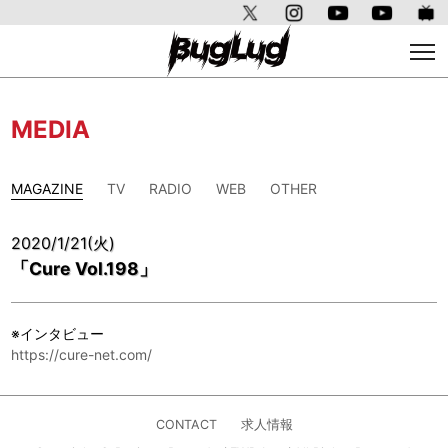
MEDIA
MAGAZINE
TV
RADIO
WEB
OTHER
2020/1/21(火)
「Cure Vol.198」
※インタビュー
https://cure-net.com/
CONTACT
求人情報