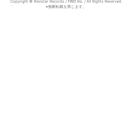
Copyright © Resistar Records /
FWD Inc.
/ All Rights Reserved.
※無断転載を禁じます。