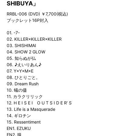
SHIBUYA」
RRBL-006 (DVD) ￥7,700(税込)
ブックレット16P封入
01. -7-
02. KILLER×KILLER×KILLER
03. SHISHIMAI
04. SHOW 2 GLOW
05. 知らぬが仏
06. ♪えいりあん♪
07. Y×Y×M×E
08. ひとりごと。
09. Dream Rush
10. 蟻の儘
11. カラクリリック
12. H E I S E I O U T S I D E R’ S
13. Life is a Masquerade
14. ギロチン
15. Ressentiment
EN1. EZUKU
EN2. 猿